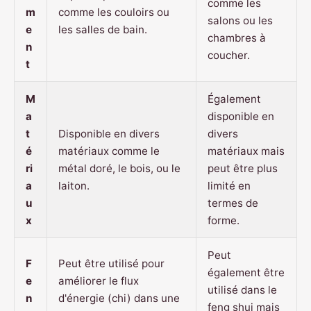
comme les
m
comme les couloirs ou
salons ou les
e
les salles de bain.
chambres à
n
coucher.
t
M
Également
a
disponible en
t
Disponible en divers
divers
é
matériaux comme le
matériaux mais
ri
métal doré, le bois, ou le
peut être plus
a
laiton.
limité en
u
termes de
x
forme.
Peut
F
Peut être utilisé pour
également être
e
améliorer le flux
utilisé dans le
n
d'énergie (chi) dans une
feng shui mais