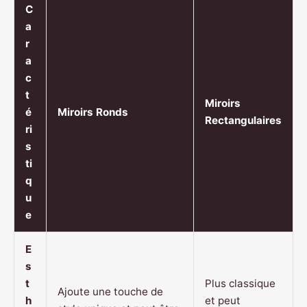
C
a
r
a
c
t
Miroirs
é
Miroirs Ronds
Rectangulaires
ri
s
ti
q
u
e
E
s
t
Plus classique
Ajoute une touche de
h
et peut