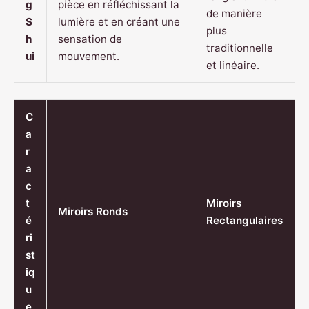
g
pièce en réfléchissant la
de manière
S
lumière et en créant une
plus
h
sensation de
traditionnelle
ui
mouvement.
et linéaire.
C
a
r
a
c
t
Miroirs
Miroirs Ronds
é
Rectangulaires
ri
st
iq
u
e