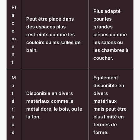
Pl
Plus adapté
a
Peut être placé dans
pour les
c
des espaces plus
grandes
e
restreints comme les
pièces comme
m
couloirs ou les salles de
les salons ou
e
bain.
les chambres à
n
coucher.
t
M
Également
a
disponible en
t
Disponible en divers
divers
é
matériaux comme le
matériaux
ri
métal doré, le bois, ou le
mais peut être
a
laiton.
plus limité en
u
termes de
x
forme.