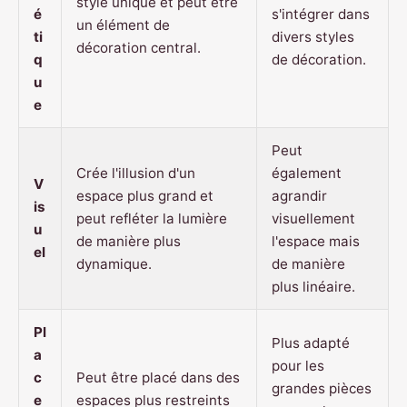
style unique et peut être
é
s'intégrer dans
un élément de
ti
divers styles
décoration central.
q
de décoration.
u
e
Peut
Crée l'illusion d'un
également
V
espace plus grand et
agrandir
is
peut refléter la lumière
visuellement
u
de manière plus
l'espace mais
el
dynamique.
de manière
plus linéaire.
Pl
Plus adapté
a
pour les
c
Peut être placé dans des
grandes pièces
e
espaces plus restreints