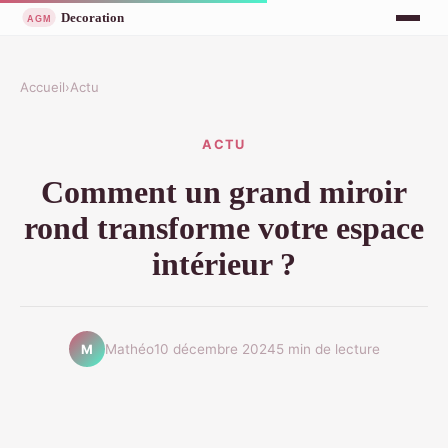
Accueil
›
Actu
ACTU
Comment un grand miroir
rond transforme votre espace
intérieur ?
Mathéo
10 décembre 2024
5 min de lecture
M