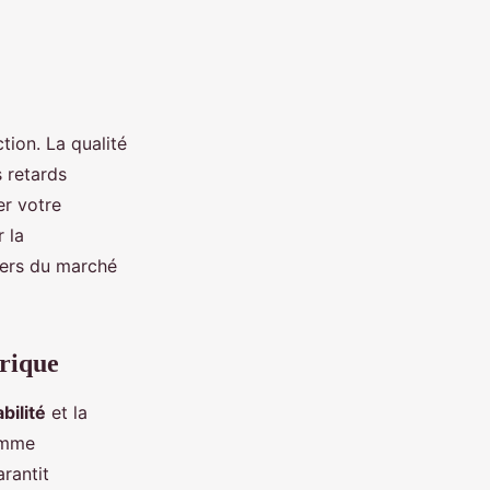
tion. La qualité
s retards
er votre
 la
aders du marché
trique
abilité
et la
comme
rantit