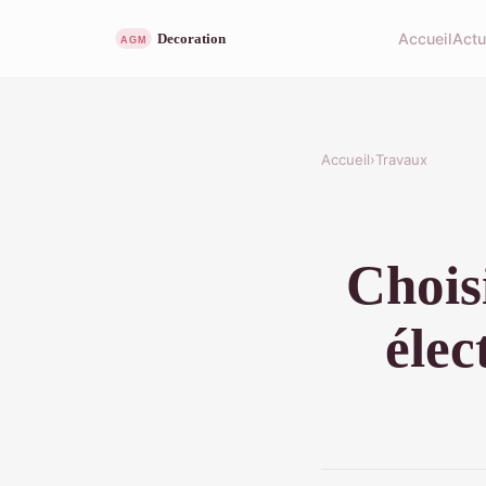
Accueil
Act
Accueil
›
Travaux
Chois
élec