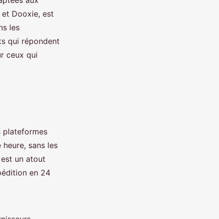
aptées aux
 et Dooxie, est
ns les
its qui répondent
r ceux qui
 plateformes
heure, sans les
est un atout
pédition en 24