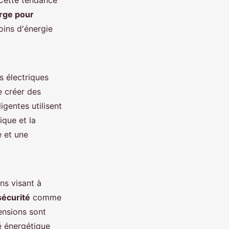
 Cette tendance
rge pour
ins d'énergie
 électriques
 créer des
igentes utilisent
ique et la
e et une
ns visant à
écurité
comme
tensions sont
té énergétique