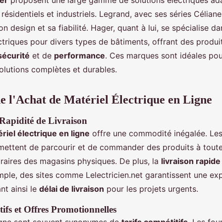
er
proposent une large gamme de solutions électriques ad
ésidentiels et industriels. Legrand, avec ses séries Céliane
n design et sa fiabilité. Hager, quant à lui, se spécialise da
ectriques pour divers types de bâtiments, offrant des produ
sécurité
et de
performance
. Ces marques sont idéales pou
olutions complètes et durables.
e l'Achat de Matériel Électrique en Ligne
Rapidité de Livraison
riel électrique en ligne
offre une commodité inégalée. Les
ettent de parcourir et de commander des produits à toute 
oraires des magasins physiques. De plus, la
livraison rapide
mple, des sites comme Lelectricien.net garantissent une ex
nt ainsi le
délai de livraison
pour les projets urgents.
ifs et Offres Promotionnelles