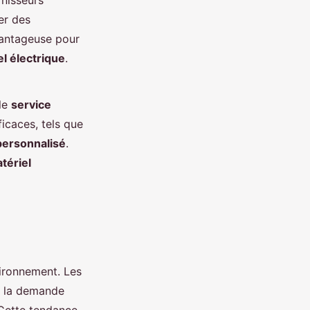
rnisseurs
er des
vantageuse pour
l électrique
.
 le
service
icaces, tels que
personnalisé
.
tériel
vironnement. Les
à la demande