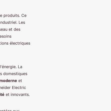
de produits. Ce
ndustriel. Les
seau et des
esoins
tions électriques
'énergie. La
ns domestiques
 moderne
et
neider Electric
ité
et innovants.