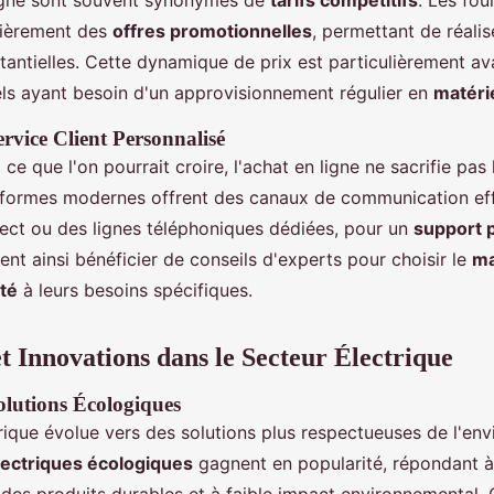
ligne sont souvent synonymes de
tarifs compétitifs
. Les fou
lièrement des
offres promotionnelles
, permettant de réalis
antielles. Cette dynamique de prix est particulièrement a
els ayant besoin d'un approvisionnement régulier en
matérie
ervice Client Personnalisé
ce que l'on pourrait croire, l'achat en ligne ne sacrifie pas
eformes modernes offrent des canaux de communication eff
rect ou des lignes téléphoniques dédiées, pour un
support 
ent ainsi bénéficier de conseils d'experts pour choisir le
ma
té
à leurs besoins spécifiques.
t Innovations dans le Secteur Électrique
lutions Écologiques
trique évolue vers des solutions plus respectueuses de l'en
ectriques écologiques
gagnent en popularité, répondant 