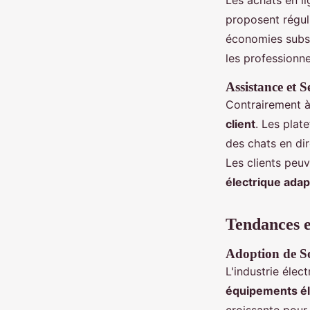
Les achats en 
proposent régu
économies subst
les professionn
Assistance et S
Contrairement à 
client
. Les plat
des chats en di
Les clients peuv
électrique adap
Tendances e
Adoption de So
L'industrie élec
équipements él