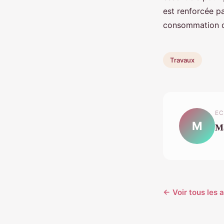
est renforcée pa
consommation d
Travaux
EC
M
M
← Voir tous les 