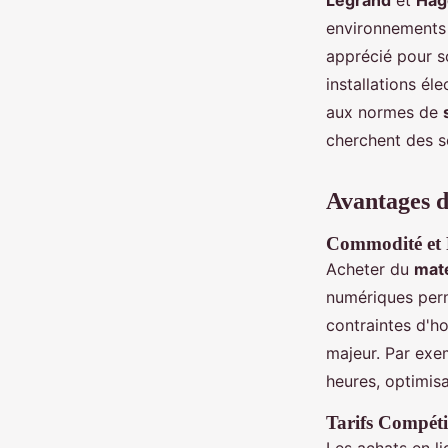
Legrand
et
Hag
environnements r
apprécié pour so
installations él
aux normes de
cherchent des s
Avantages d
Commodité et 
Acheter du
maté
numériques perm
contraintes d'h
majeur. Par exe
heures, optimisa
Tarifs Compétit