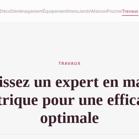
u
Déco
Déménagement
Équipement
Immo
Jardin
Maison
Piscine
Travaux
TRAVAUX
issez un expert en ma
trique pour une effic
optimale