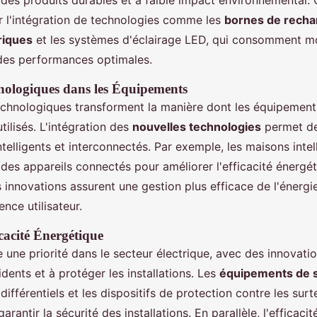
 des produits durables et à faible impact environnemental.
r l'intégration de technologies comme les
bornes de recha
riques
et les systèmes d'éclairage LED, qui consomment mo
 des performances optimales.
nologiques dans les Équipements
chnologiques transforment la manière dont les équipements
tilisés. L'intégration des
nouvelles technologies
permet de
telligents et interconnectés. Par exemple, les maisons intell
des appareils connectés pour améliorer l'efficacité énergét
innovations assurent une gestion plus efficace de l'énergi
ence utilisateur.
icacité Énergétique
e une priorité dans le secteur électrique, avec des innovatio
idents et à protéger les installations. Les
équipements de s
 différentiels et les dispositifs de protection contre les sur
arantir la sécurité des installations. En parallèle, l'efficaci