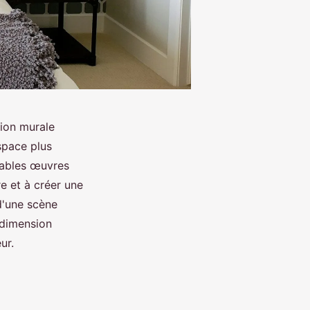
ion murale
space plus
tables œuvres
re et à créer une
d'une scène
 dimension
ur.