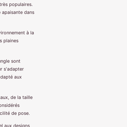
très populaires.
e apaisante dans
vironnement à la
s plaines
ungle sont
r s'adapter
 adapté aux
ux, de la taille
considérés
cilité de pose.
el aux designs