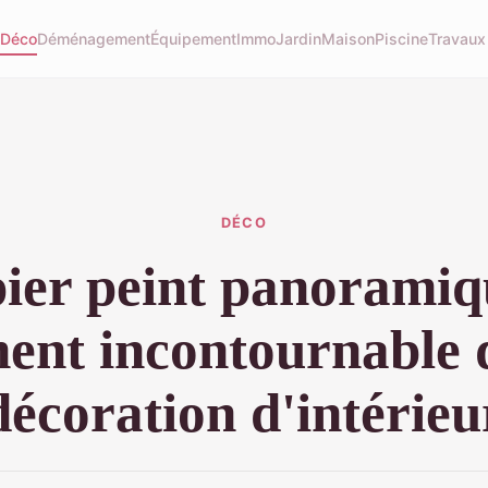
u
Déco
Déménagement
Équipement
Immo
Jardin
Maison
Piscine
Travaux
DÉCO
ier peint panoramiq
ent incontournable 
décoration d'intérieu