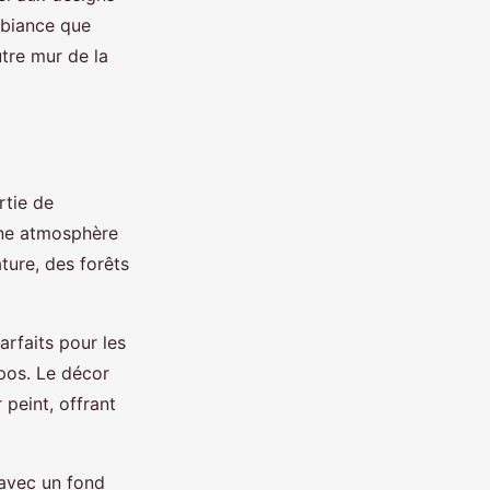
mbiance que
tre mur de la
rtie de
 une atmosphère
ture, des forêts
rfaits pour les
pos. Le décor
 peint, offrant
 avec un fond