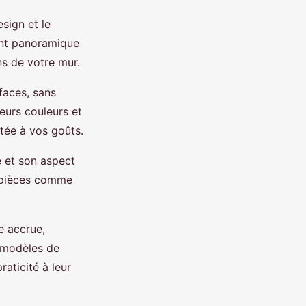
sign et le
eint panoramique
ons de votre mur.
faces, sans
ieurs couleurs et
tée à vos goûts.
é et son aspect
es pièces comme
e accrue,
 modèles de
aticité à leur