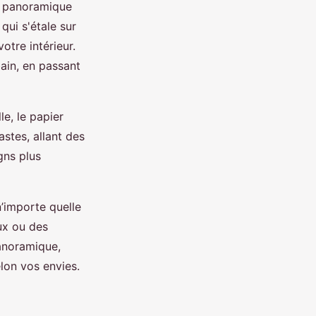
nt panoramique
ui s'étale sur
otre intérieur.
ain, en passant
e, le papier
stes, allant des
gns plus
n’importe quelle
ux ou des
panoramique,
lon vos envies.