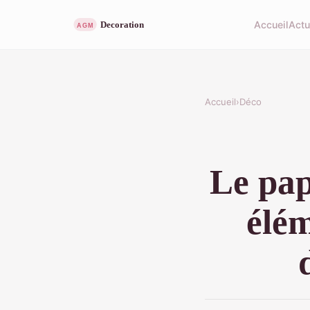
Accueil
Act
Accueil
›
Déco
Le pap
élém