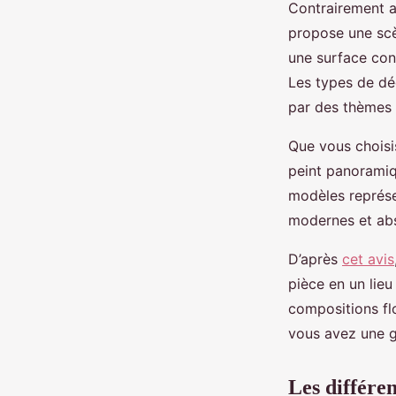
Contrairement au
propose une scè
une surface cont
Les types de dé
par des thèmes 
Que vous choisi
peint panoramiqu
modèles représe
modernes et abs
D’après
cet avis
pièce en un lie
compositions fl
vous avez une g
Les différe