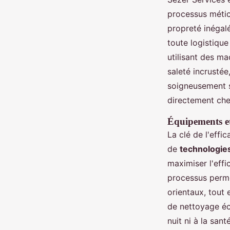
processus métic
propreté inégalé
toute logistique
utilisant des ma
saleté incrustée
soigneusement sé
directement chez
Équipements et 
La clé de l'effic
de
technologie
maximiser l'effi
processus permet
orientaux, tout 
de nettoyage éc
nuit ni à la san