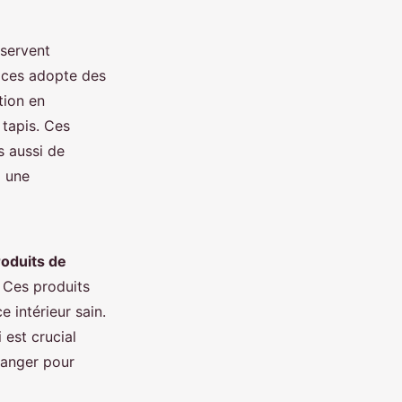
servent
vices adopte des
tion en
 tapis. Ces
s aussi de
à une
roduits de
 Ces produits
 intérieur sain.
 est crucial
danger pour