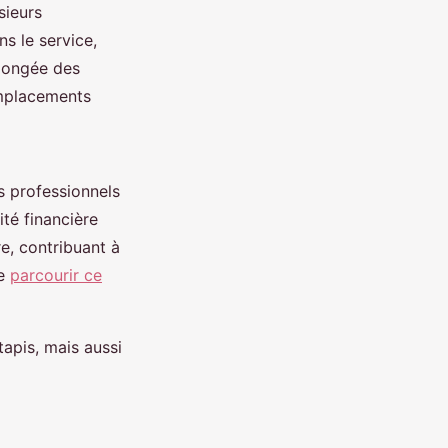
sieurs
ns le service,
olongée des
emplacements
s professionnels
ité financière
e, contribuant à
de
parcourir ce
tapis, mais aussi