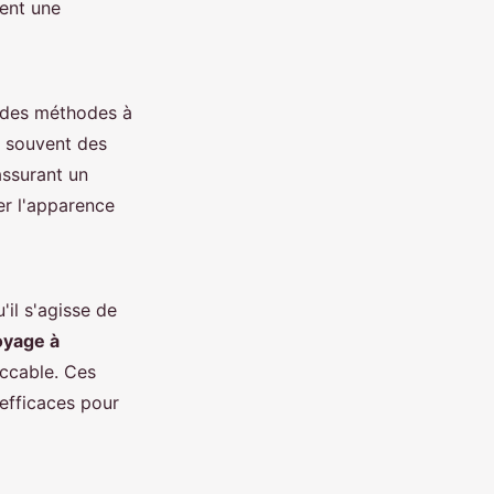
ient une
r des méthodes à
t souvent des
assurant un
er l'apparence
il s'agisse de
oyage à
eccable. Ces
efficaces pour