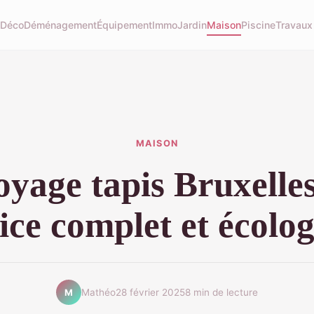
u
Déco
Déménagement
Équipement
Immo
Jardin
Maison
Piscine
Travaux
MAISON
oyage tapis Bruxelles
ice complet et écolo
Mathéo
28 février 2025
8 min de lecture
M