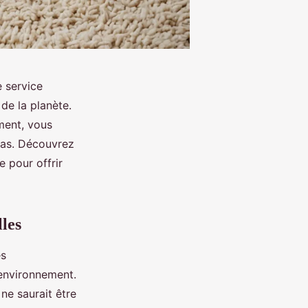
e service
de la planète.
ment, vous
elas. Découvrez
 pour offrir
lles
es
'environnement.
ne saurait être