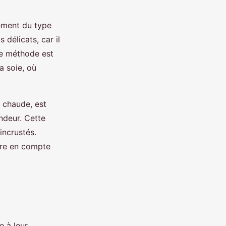
ement du type
 délicats, car il
tte méthode est
a soie, où
u chaude, est
ndeur. Cette
incrustés.
dre en compte
e à leur