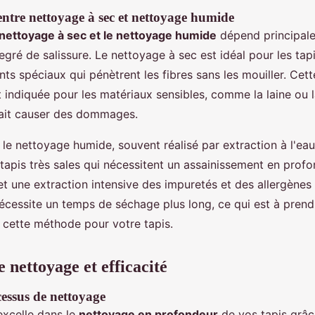
tre nettoyage à sec et nettoyage humide
nettoyage à sec et le nettoyage humide
dépend principal
egré de salissure. Le nettoyage à sec est idéal pour les tapis
ants spéciaux qui pénètrent les fibres sans les mouiller. Ce
 indiquée pour les matériaux sensibles, comme la laine ou l
rait causer des dommages.
 le nettoyage humide, souvent réalisé par extraction à l'ea
 tapis très sales qui nécessitent un assainissement en profo
t une extraction intensive des impuretés et des allergènes 
 nécessite un temps de séchage plus long, ce qui est à pren
r cette méthode pour votre tapis.
 nettoyage et efficacité
essus de nettoyage
excelle dans le
nettoyage en profondeur
de vos tapis grâc