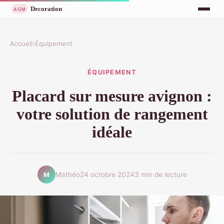
Accueil
›
Équipement
ÉQUIPEMENT
Placard sur mesure avignon :
votre solution de rangement
idéale
Mathéo
24 octobre 2024
3 min de lecture
M