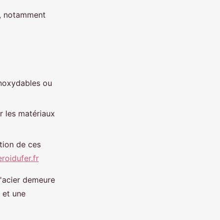
es, notamment
inoxydables ou
r les matériaux
ition de ces
eroidufer.fr
l'acier demeure
 et une