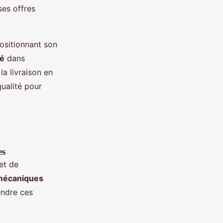
ses offres
ositionnant son
té
dans
la livraison en
qualité pour
es
et de
mécaniques
endre ces