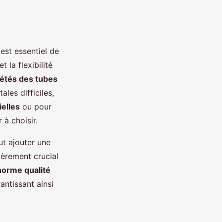
 est essentiel de
t la flexibilité
iétés des tubes
les difficiles,
ielles
ou pour
 à choisir.
ut ajouter une
ièrement crucial
norme qualité
antissant ainsi