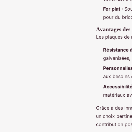
Fer plat
: Sou
pour du bric
Avantages des 
Les plaques de m
Résistance à
galvanisées,
Personnalis
aux besoins 
Accessibilit
matériaux ave
Grâce à des inn
un choix pertin
contribution pos