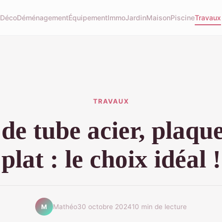
u
Déco
Déménagement
Équipement
Immo
Jardin
Maison
Piscine
Travaux
TRAVAUX
de tube acier, plaque
plat : le choix idéal !
Mathéo
30 octobre 2024
10 min de lecture
M