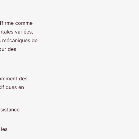
s'affirme comme
ntales variées,
és mécaniques de
our des
otamment des
ifiques en
ésistance
 les