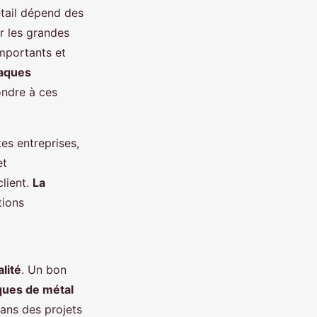
étail dépend des
r les grandes
importants et
laques
ndre à ces
es entreprises,
et
lient.
La
tions
alité
. Un bon
ques de métal
ans des projets