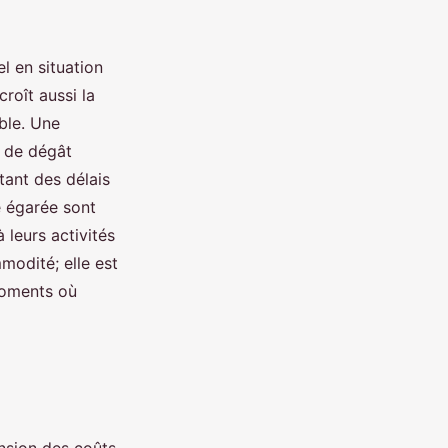
l en situation
roît aussi la
ble. Une
u de dégât
itant des délais
é égarée sont
 leurs activités
modité; elle est
 moments où