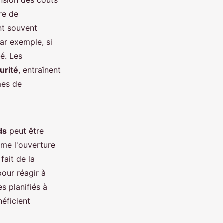
nsion des coûts
ure de
nt souvent
ar exemple, si
é. Les
urité
, entraînent
mes de
ds
peut être
mme l'ouverture
fait de la
pour réagir à
s planifiés à
néficient