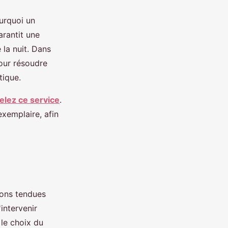
urquoi un
arantit une
 la nuit. Dans
pour résoudre
tique.
elez ce service
.
xemplaire, afin
ions tendues
intervenir
le choix du