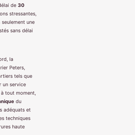
délai de
30
ons stressantes,
n seulement une
stés sans délai
ord, la
rier Peters,
rtiers tels que
r un service
r à tout moment,
hnique
du
ls adéquats et
es techniques
rures haute