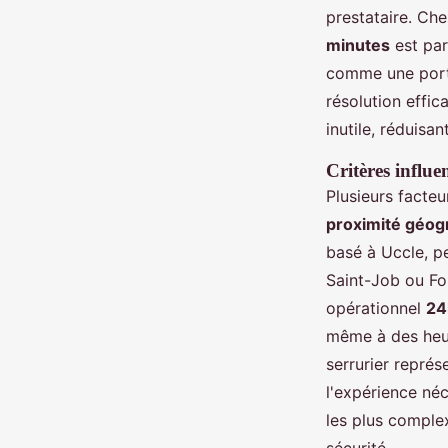
prestataire. Che
minutes
est par
comme une porte
résolution effic
inutile, réduisant
Critères influe
Plusieurs facteu
proximité géog
basé à Uccle, pe
Saint-Job ou Fo
opérationnel
24
même à des heur
serrurier repré
l'expérience né
les plus complex