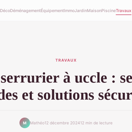
u
Déco
Déménagement
Équipement
Immo
Jardin
Maison
Piscine
Travaux
TRAVAUX
serrurier à uccle : s
des et solutions sécur
Mathéo
12 décembre 2024
12 min de lecture
M