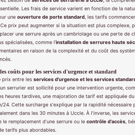
vez besoin de
services de serrurerie à Uccle
, la compréhe
sentielle. Les frais de service varient en fonction de la nat
Pour une
ouverture de porte standard
, les tarifs commence
Ce prix peut augmenter si la situation est plus complexe, p
lacer une serrure après un cambriolage ou une perte de cl
us spécialisées, comme l’
installation de serrures haute séc
émentaires en raison de la complexité et du coût des systè
ncés.
s coûts pour les services d'urgence et standard
 prix entre les
services d'urgence et les services standar
un serrurier est sollicité pour une intervention urgente, co
s heures tardives, une majoration de tarif est appliquée du 
h/24. Cette surcharge s'explique par la rapidité nécessaire 
alement dans les 30 minutes à Uccle. À l'inverse, les service
 le remplacement d'une serrure ou le
contrôle d'accès
, bé
e tarifs plus abordables.