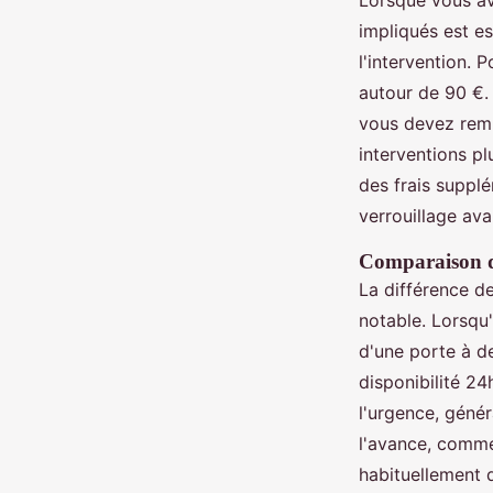
Lorsque vous a
impliqués est es
l'intervention. 
autour de 90 €. 
vous devez remp
interventions pl
des frais suppl
verrouillage ava
Comparaison de
La différence de
notable. Lorsqu'
d'une porte à de
disponibilité 24
l'urgence, génér
l'avance, comme
habituellement d