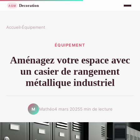
Accueil
›
Équipement
ÉQUIPEMENT
Aménagez votre espace avec
un casier de rangement
métallique industriel
Mathéo
4 mars 2025
5 min de lecture
M