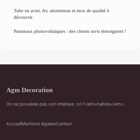
Tube en acier, fer, aluminium et inox de qualité à
découvrir
Panneaux photovoltaïques : des clients ravis témoignent !
Agm Decoration
On ne possède pas son intérieur, on l'<em>habite</em>.
Accueil
Mentions légales
Contact