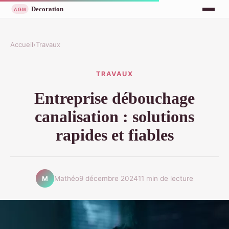
Accueil
›
Travaux
TRAVAUX
Entreprise débouchage
canalisation : solutions
rapides et fiables
Mathéo
9 décembre 2024
11 min de lecture
M