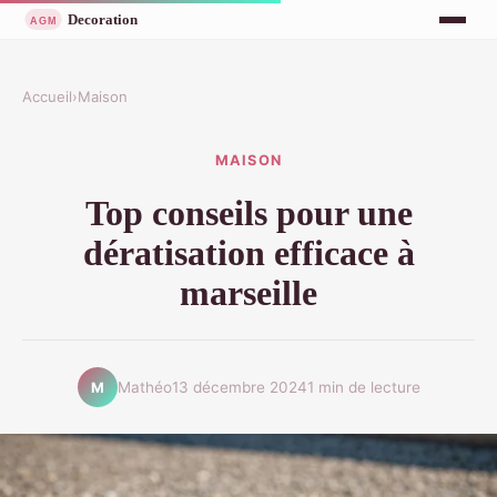
Accueil
›
Maison
MAISON
Top conseils pour une
dératisation efficace à
marseille
Mathéo
13 décembre 2024
1 min de lecture
M