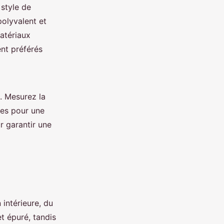
 style de
 polyvalent et
matériaux
ent préférés
. Mesurez la
res pour une
r garantir une
intérieure, du
et épuré, tandis