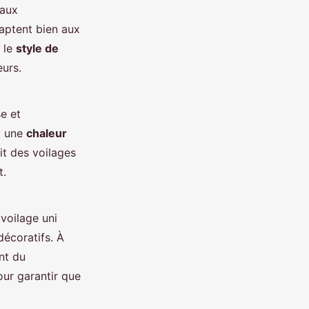
iaux
daptent bien aux
 le
style de
eurs.
e et
nt une
chaleur
ait des voilages
t.
voilage uni
décoratifs. À
nt du
our garantir que