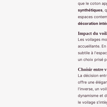
que le coton ap
synthétiques
, 
espaces contemp
décoration inté
Impact du voil
Les voilages mo
accueillante. En
subtile à l'espa
un choix prisé p
Choisir entre 
La décision ent
offre une élégan
l'inverse, un vo
dynamisme et de
le voilage s'int