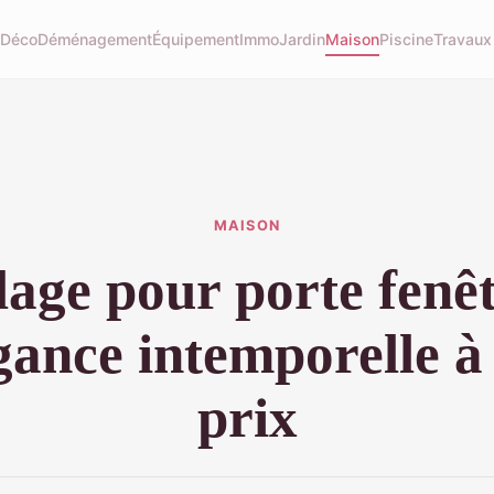
u
Déco
Déménagement
Équipement
Immo
Jardin
Maison
Piscine
Travaux
MAISON
lage pour porte fenêt
égance intemporelle à 
prix