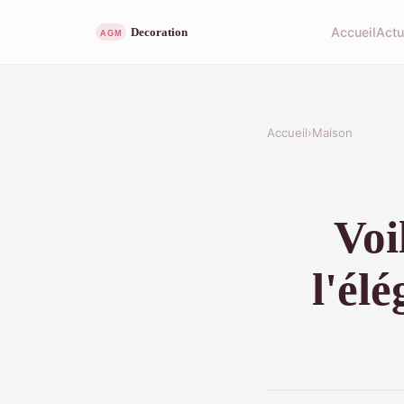
Accueil
Act
Accueil
›
Maison
Voi
l'él