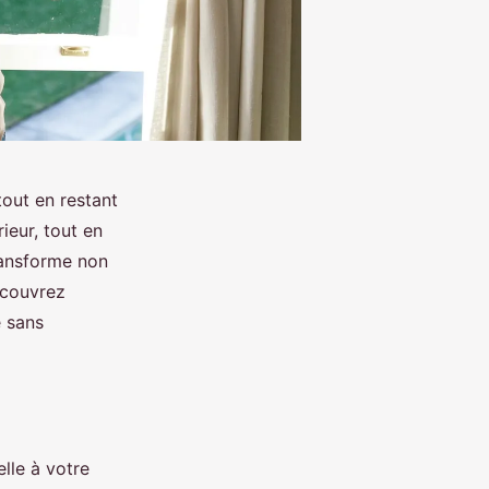
tout en restant
ieur, tout en
ransforme non
écouvrez
e sans
lle à votre