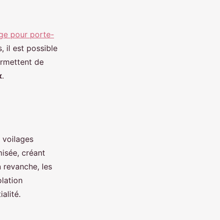
age pour porte-
 il est possible
ermettent de
x
.
 voilages
misée, créant
 revanche, les
olation
alité.